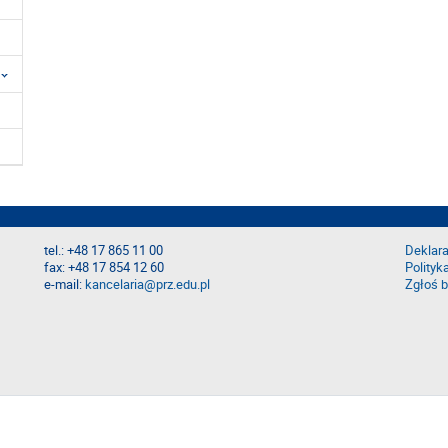
tel.: +48 17 865 11 00
Deklara
fax: +48 17 854 12 60
Polityk
e-mail:
kancelaria@prz.edu.pl
Zgłoś b